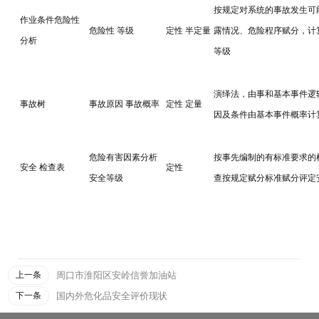
按规定对系统的事故发生可
作业条件危险性
危险性 等级
定性 半定量
露情况、危险程序赋分，计
分析
等级
演绎法，由事和基本事件逻
事故树
事故原因 事故概率
定性 定量
因及条件由基本事件概率计
危险有害因素分析
按事先编制的有标准要求的
安全 检查表
定性
安全等级
查按规定赋分标准赋分评定
上一条
周口市淮阳区安岭信誉加油站
下一条
国内外危化品安全评价现状